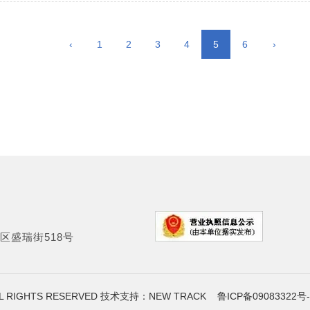
‹
1
2
3
4
5
6
›
区盛瑞街518号
L RIGHTS RESERVED 技术支持：NEW TRACK
鲁ICP备09083322号-