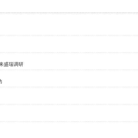
来盛瑞调研
功