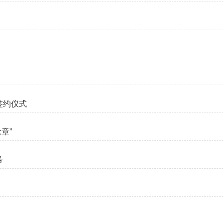
签约仪式
章”
号