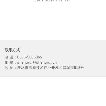
联系方式
电 话：0536-5605065
邮 箱：shengrui@shengrui.cn
地 址：潍坊市高新技术产业开发区盛瑞街518号
COPYRIGHT © 2016 盛瑞传动股份有限公司 ALL RIGHTS
RESERVED 技术支持：NEW TRACK
鲁ICP备09083322号-
7
鲁公网安备 37079402000787号