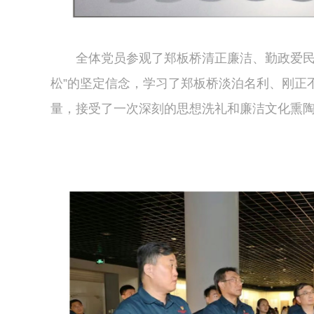
全体党员参观了郑板桥清正廉洁、勤政爱民
松”的坚定信念，学习了郑板桥淡泊名利、刚正
量，接受了一次深刻的思想洗礼和廉洁文化熏