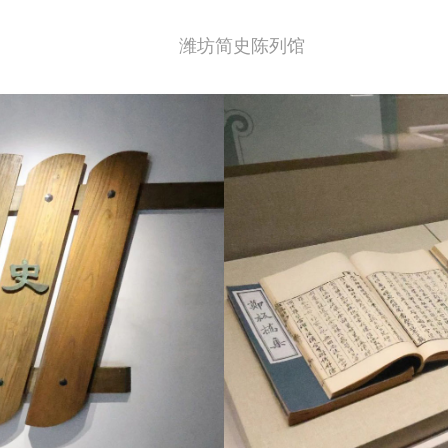
潍坊简史陈列馆