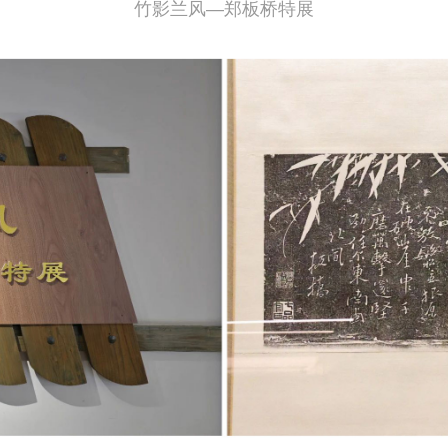
竹影兰风—郑板桥特展