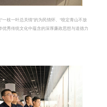
一枝一叶总关情”的为民情怀、“咬定青山不放
华优秀传统文化中蕴含的深厚廉政思想与道德力