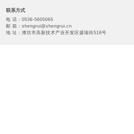
联系方式
电 话：0536-5605065
邮 箱：shengrui@shengrui.cn
地 址：潍坊市高新技术产业开发区盛瑞街518号
COPYRIGHT © 2016 盛瑞传动股份有限公司 ALL RIGHTS
RESERVED 技术支持：NEW TRACK
鲁ICP备09083322号-
7
鲁公网安备 37079402000787号