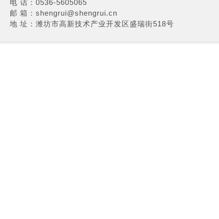
电 话：0536-5605065
邮 箱：shengrui@shengrui.cn
地 址：潍坊市高新技术产业开发区盛瑞街518号
COPYRIGHT © 2016 盛瑞传动股份有限公司 ALL RIGHTS
RESERVED 技术支持：NEW TRACK
鲁ICP备09083322号-
7
鲁公网安备 37079402000787号